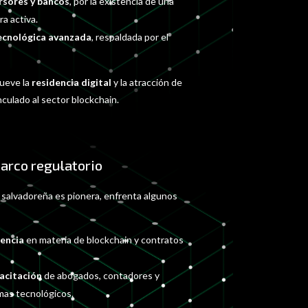
rsores y bancos
, por la existencia de una
a activa.
tecnológica avanzada
, respaldada por el
ueve la
residencia digital
y la atracción de
nculado al sector blockchain.
arco regulatorio
 salvadoreña es pionera, enfrenta algunos
dencia
en materia de blockchain y contratos
acitación
de abogados, contadores y
mas tecnológicos.