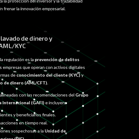
 la protección del inversor y la trazabilidad
in frenar la innovación empresarial.
lavado de dinero y
 AML/KYC
la regulación es la
prevención de delitos
as empresas que operan con activos digitales
ormas de
conocimiento del cliente (KYC)
y
do de dinero (AML/CFT)
.
n alineadas con las recomendaciones del
Grupo
a Internacional (GAFI)
e incluyen:
ientes y beneficiarios finales.
acciones en tiempo real.
iones sospechosas a la
Unidad de
nciera (UIF)
.