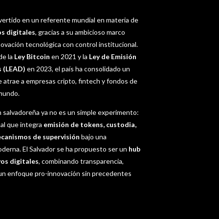
vertido en un referente mundial en materia de
s digitales
, gracias a su ambicioso marco
ovación tecnológica con control institucional.
de la
Ley Bitcoin
en 2021 y la
Ley de Emisión
s (LEAD)
en 2023, el país ha consolidado un
 atrae a empresas cripto, fintech y fondos de
 mundo.
n salvadoreña ya no es un simple experimento:
al que integra
emisión de tokens, custodia,
mecanismos de supervisión
bajo una
oderna. El Salvador se ha propuesto ser un
hub
vos digitales
, combinando transparencia,
y un enfoque pro-innovación sin precedentes