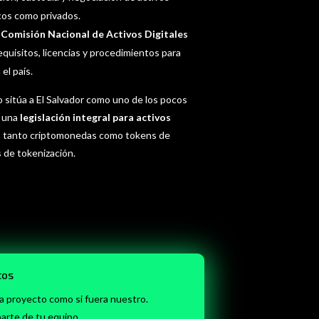
icos como privados.
Comisión Nacional de Activos Digitales
requisitos, licencias y procedimientos para
el país.
 sitúa a El Salvador como uno de los pocos
o una
legislación integral para activos
a tanto criptomonedas como tokens de
 de tokenización.
tos
 proyecto como si fuera nuestro.
arte de tu equipo.