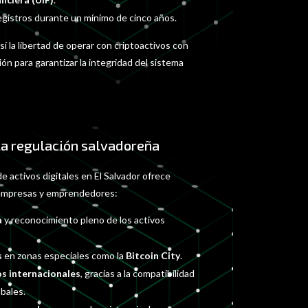
gistros durante un mínimo de cinco años.
sí la libertad de operar con criptoactivos con
ión para garantizar la integridad del sistema
la regulación salvadoreña
de activos digitales en El Salvador ofrece
 empresas y emprendedores:
a
y reconocimiento pleno de los activos
s
en zonas especiales como la
Bitcoin City
.
s internacionales
, gracias a la compatibilidad
bales.