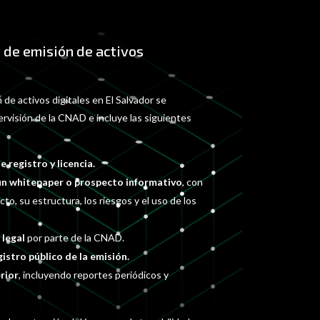
 de emisión de activos
 de activos digitales en El Salvador se
pervisión de la CNAD e incluye las siguientes
e registro y licencia.
un whitepaper o prospecto informativo
, con
cto, su estructura, los riesgos y el uso de los
 legal
por parte de la CNAD.
istro público de la emisión.
rior
, incluyendo reportes periódicos y