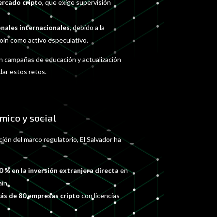
ercado cripto
, que exige supervisión
nales internacionales
, debido a la
oin como activo especulativo.
en campañas de educación y actualización
dar estos retos.
mico y social
ón del marco regulatorio, El Salvador ha
 % en la inversión extranjera directa
en
in.
ás de 80 empresas cripto
con licencias