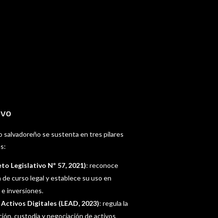
ivo
o salvadoreño se sustenta en tres pilares
es:
to Legislativo Nº 57, 2021)
: reconoce
de curso legal y establece su uso en
 e inversiones.
 Activos Digitales (LEAD, 2023)
: regula la
ción, custodia y negociación de activos