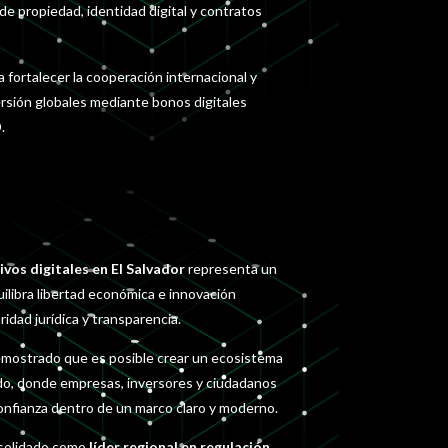
de propiedad, identidad digital y contratos
a fortalecer la cooperación internacional y
ersión globales mediante bonos digitales
.
ivos digitales en El Salvador
representa un
ilibra libertad económica e innovación
idad jurídica y transparencia.
demostrado que es posible crear un ecosistema
lido, donde empresas, inversores y ciudadanos
nfianza dentro de un marco claro y moderno.
nsolidado como
líder regional en regulación