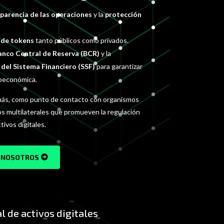
parencia de las operaciones
y la
protección
 de tokens
tanto públicos como privados.
anco Central de Reserva (BCR)
y la
del Sistema Financiero (SSF)
para garantizar
roeconómica.
ás, como punto de contacto con organismos
os multilaterales que promueven la regulación
tivos digitales.
 NOSOTROS
al de activos digitales