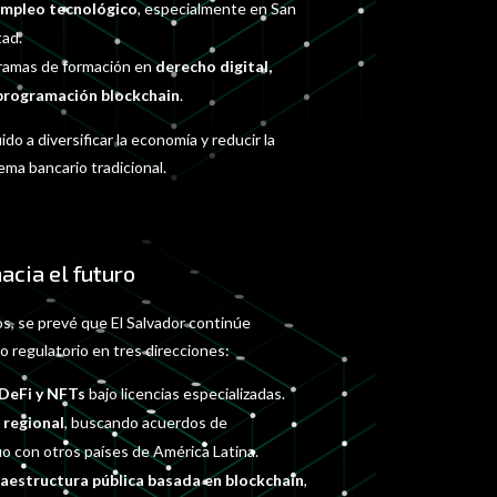
empleo tecnológico
, especialmente en San
tad.
gramas de formación en
derecho digital,
 programación blockchain
.
do a diversificar la economía y reducir la
ma bancario tradicional.
acia el futuro
s, se prevé que El Salvador continúe
 regulatorio en tres direcciones:
DeFi y NFTs
bajo licencias especializadas.
 regional
, buscando acuerdos de
 con otros países de América Latina.
raestructura pública basada en blockchain
,