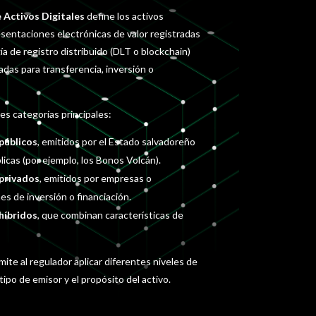
 Activos Digitales
define los activos
sentaciones electrónicas de valor registradas
a de registro distribuido (DLT o blockchain)
adas para transferencia, inversión o
es categorías principales:
públicos
, emitidos por el Estado salvadoreño
licas (por ejemplo, los Bonos Volcán).
 privados
, emitidos por empresas o
nes de inversión o financiación.
híbridos
, que combinan características de
mite al regulador aplicar diferentes niveles de
tipo de emisor y el propósito del activo.