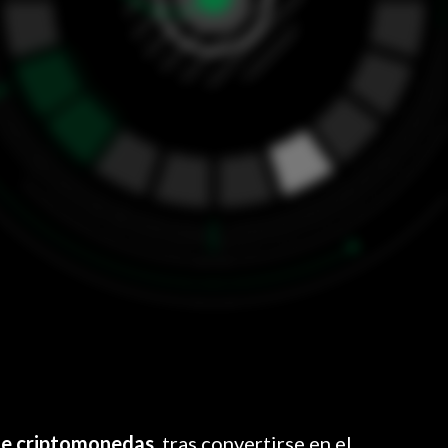
de criptomonedas
, tras convertirse en el