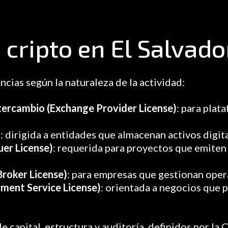
 cripto en El Salvado
encias según la naturaleza de la actividad:
ntercambio (Exchange Provider License)
: para pla
)
: dirigida a entidades que almacenan activos digi
uer License)
: requerida para proyectos que emiten 
Broker License)
: para empresas que gestionan oper
yment Service License)
: orientada a negocios que 
e capital, estructura y auditoría, definidos por la