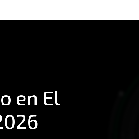
o en El
2026